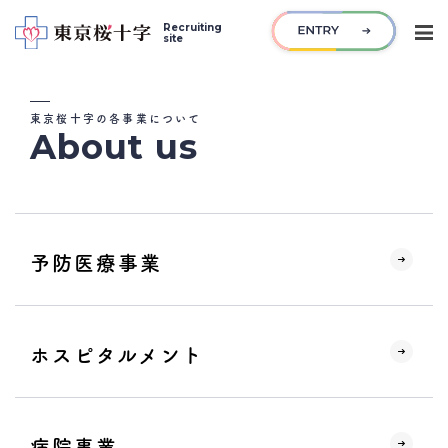
Recruiting
site
東京桜十字の各事業について
About us
NEWS
最新ニュース
ABOUT US
東京桜十字の各事業について
予防医療事業
INTERVIEW
インタビュー
RECRUIT
募集職種一覧
ホスピタルメント
FAQ
よくある質問
病院事業