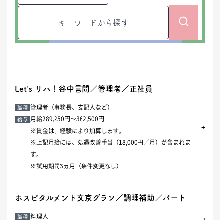
プライバシーポリシー
サイトポリシー
Let's リハ！谷中言問／管理者／正社員
管理者（事務長、支配人など）
職種
月給289,250円～362,500円
給与
※賃金は、経験により加算します。
※上記月給には、処遇改善手当（18,000円／月）が含まれま
す。
※試用期間3ヵ月（条件変更なし）
ホスピタルメント文京グラン／調理補助／パート
料理人
職種