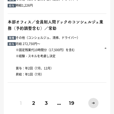
時給1,226円
給与
本部オフィス／会員制人間ドックのコンシェルジュ業
務（予約調整含む）／常勤
その他（コンシェルジュ、清掃、ドライバー）
職種
月給 272,750円～
給与
※固定残業代10時間分（17,500円）を含む
※経験・スキルを考慮し決定
賞与：年2回（7月、12月）
昇給：年1回（7月）
1
2
3
…
19