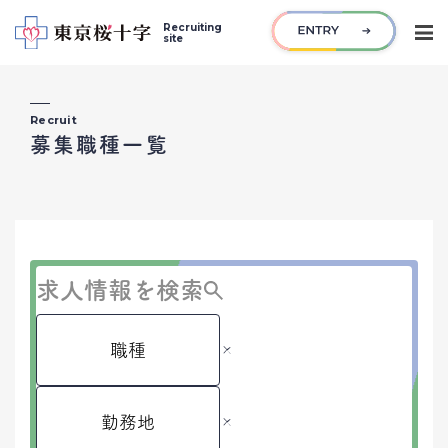
Recruiting
site
Recruit
NEWS
募集職種一覧
最新ニュース
ABOUT US
東京桜十字の各事業について
INTERVIEW
インタビュー
求人情報を検索
RECRUIT
募集職種一覧
職種
×
FAQ
よくある質問
勤務地
×