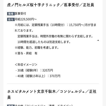
虎ノ門ヒルズ桜十字クリニック／医事受付／正社員
医事受付
職種
月給229,500円～
給与
※月給には、定額残業手当（10時間分）：15,750円～/月が含ま
れております。
定額残業手当は、時間外労働の有無に関わらず支給します。
10時間を超過したものは別途支給します。
※経験、能力、前職を考慮します。
※賞与・昇給 有
＜年収イメージ＞
・30歳（経験8年）：320万円
・40歳（経験15年以上）：370万円
ホスピタルメント文京千駄木／コンシェルジュ／正社
員
その他（コンシェルジュ、清掃、ドライバー）