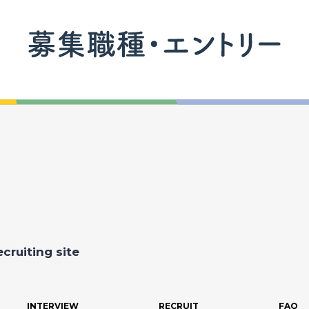
ecruiting
site
INTERVIEW
RECRUIT
FAQ